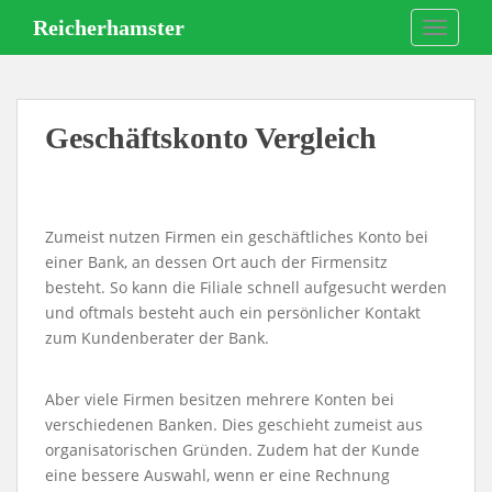
S
Reicherhamster
TOGGLE
k
i
p
t
Geschäftskonto Vergleich
o
m
a
i
Zumeist nutzen Firmen ein geschäftliches Konto bei
n
einer Bank, an dessen Ort auch der Firmensitz
c
besteht. So kann die Filiale schnell aufgesucht werden
o
und oftmals besteht auch ein persönlicher Kontakt
n
zum Kundenberater der Bank.
t
e
n
Aber viele Firmen besitzen mehrere Konten bei
t
verschiedenen Banken. Dies geschieht zumeist aus
organisatorischen Gründen. Zudem hat der Kunde
eine bessere Auswahl, wenn er eine Rechnung