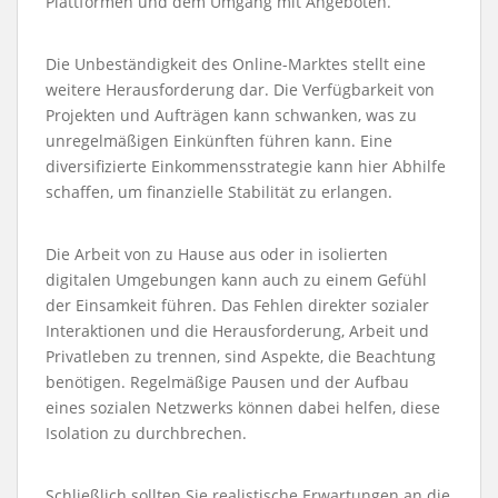
Plattformen und dem Umgang mit Angeboten.
Die Unbeständigkeit des Online-Marktes stellt eine
weitere Herausforderung dar. Die Verfügbarkeit von
Projekten und Aufträgen kann schwanken, was zu
unregelmäßigen Einkünften führen kann. Eine
diversifizierte Einkommensstrategie kann hier Abhilfe
schaffen, um finanzielle Stabilität zu erlangen.
Die Arbeit von zu Hause aus oder in isolierten
digitalen Umgebungen kann auch zu einem Gefühl
der Einsamkeit führen. Das Fehlen direkter sozialer
Interaktionen und die Herausforderung, Arbeit und
Privatleben zu trennen, sind Aspekte, die Beachtung
benötigen. Regelmäßige Pausen und der Aufbau
eines sozialen Netzwerks können dabei helfen, diese
Isolation zu durchbrechen.
Schließlich sollten Sie realistische Erwartungen an die