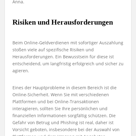
Anna.
Risiken und Herausforderungen
Beim Online-Geldverdienen mit sofortiger Auszahlung
stoßen viele auf spezifische Risiken und
Herausforderungen. Ein Bewusstsein für diese ist
entscheidend, um langfristig erfolgreich und sicher zu
agieren.
Eines der Hauptprobleme in diesem Bereich ist die
Online-Sicherheit. Wenn Sie mit verschiedenen
Plattformen und bei Online-Transaktionen
interagieren, sollten Sie Ihre persönlichen und
finanziellen Informationen sorgfältig schützen. Die
Gefahr von Betrug und Phishing ist real, daher ist
Vorsicht geboten, insbesondere bei der Auswahl von