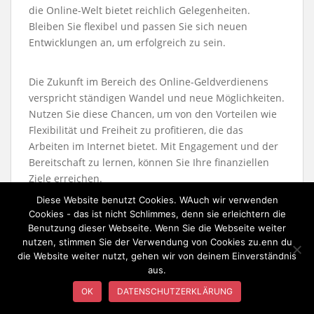
die Online-Welt bietet reichlich Gelegenheiten.
Bleiben Sie flexibel und passen Sie sich neuen
Entwicklungen an, um erfolgreich zu sein.
Die Zukunft im Bereich des Online-Geldverdienens
verspricht ständigen Wandel und neue Möglichkeiten.
Nutzen Sie diese Chancen, um von den Vorteilen wie
Flexibilität und Freiheit zu profitieren, die das
Arbeiten im Internet bietet. Mit Engagement und der
Bereitschaft zu lernen, können Sie Ihre finanziellen
Ziele erreichen.
Diese Website benutzt Cookies. WAuch wir verwenden
Cookies - das ist nicht Schlimmes, denn sie erleichtern die
Benutzung dieser Webseite. Wenn Sie die Webseite weiter
nutzen, stimmen Sie der Verwendung von Cookies zu.enn du
die Website weiter nutzt, gehen wir von deinem Einverständnis
aus.
IMPRESSUM
DATENSCHUTZ
OK
DATENSCHUTZERKLÄRUNG
sparkling Theme von
Colorlib
Powered by
WordPress