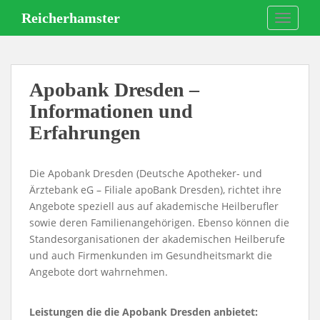
S
Reicherhamster
TOGGLE
k
i
p
t
Apobank Dresden –
o
m
Informationen und
a
Erfahrungen
i
n
c
Die Apobank Dresden (Deutsche Apotheker- und
o
Ärztebank eG – Filiale apoBank Dresden), richtet ihre
n
Angebote speziell aus auf akademische Heilberufler
t
sowie deren Familienangehörigen. Ebenso können die
e
Standesorganisationen der akademischen Heilberufe
n
und auch Firmenkunden im Gesundheitsmarkt die
t
Angebote dort wahrnehmen.
Leistungen die die Apobank Dresden anbietet: